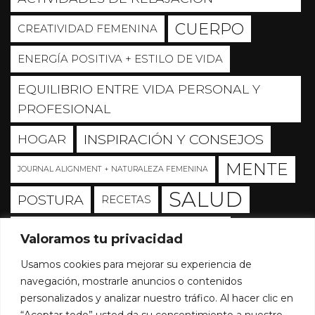
CUERPO
CREATIVIDAD FEMENINA
ENERGÍA POSITIVA + ESTILO DE VIDA
EQUILIBRIO ENTRE VIDA PERSONAL Y
PROFESIONAL
INSPIRACIÓN Y CONSEJOS
HOGAR
MENTE
JOURNAL ALIGNMENT + NATURALEZA FEMENINA
SALUD
POSTURA
RECETAS
SALUD + ORIENTACIÓN Y BIENESTAR
Valoramos tu privacidad
SOUL
Sin categoría
Usamos cookies para mejorar su experiencia de
navegación, mostrarle anuncios o contenidos
TRANSFORMANDO IMPULSO
personalizados y analizar nuestro tráfico. Al hacer clic en
EMOCIONAL EN PODER
“Aceptar todo” usted da su consentimiento a nuestro