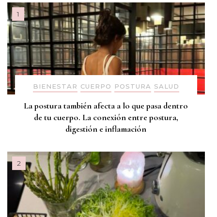
BIENESTAR
CUERPO
POSTURA
SALUD
La postura también afecta a lo que pasa dentro
de tu cuerpo. La conexión entre postura,
digestión e inflamación