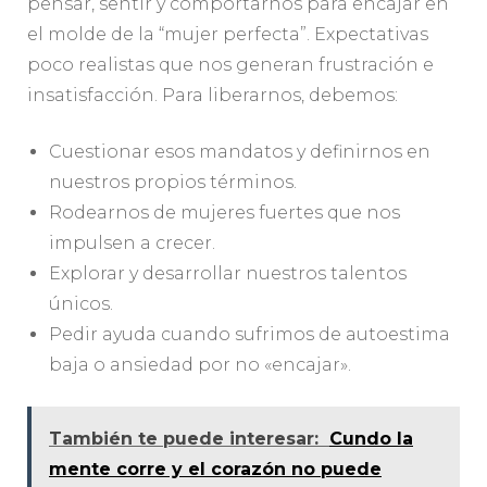
pensar, sentir y comportarnos para encajar en
el molde de la “mujer perfecta”. Expectativas
poco realistas que nos generan frustración e
insatisfacción. Para liberarnos, debemos:
Cuestionar esos mandatos y definirnos en
nuestros propios términos.
Rodearnos de mujeres fuertes que nos
impulsen a crecer.
Explorar y desarrollar nuestros talentos
únicos.
Pedir ayuda cuando sufrimos de autoestima
baja o ansiedad por no «encajar».
También te puede interesar:
Cundo la
mente corre y el corazón no puede