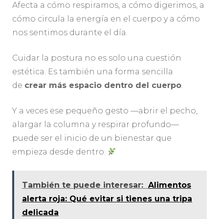
Afecta a cómo respiramos, a cómo digerimos, a
cómo circula la energía en el cuerpo y a cómo
nos sentimos durante el día.
Cuidar la postura no es solo una cuestión
estética. Es también una forma sencilla
de
crear más espacio dentro del cuerpo
.
Y a veces ese pequeño gesto —abrir el pecho,
alargar la columna y respirar profundo—
puede ser el inicio de un bienestar que
empieza desde dentro.
También te puede interesar:
Alimentos
alerta roja: Qué evitar si tienes una tripa
delicada