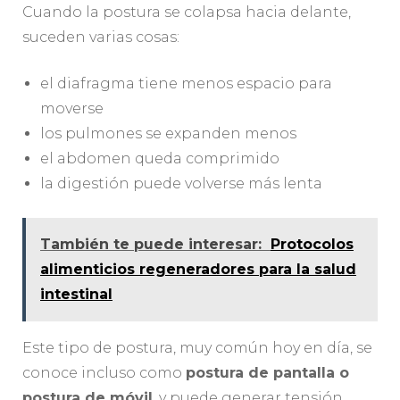
Cuando la postura se colapsa hacia delante,
suceden varias cosas:
el diafragma tiene menos espacio para
moverse
los pulmones se expanden menos
el abdomen queda comprimido
la digestión puede volverse más lenta
También te puede interesar:
Protocolos
alimenticios regeneradores para la salud
intestinal
Este tipo de postura, muy común hoy en día, se
conoce incluso como
postura de pantalla o
postura de móvil
, y puede generar tensión