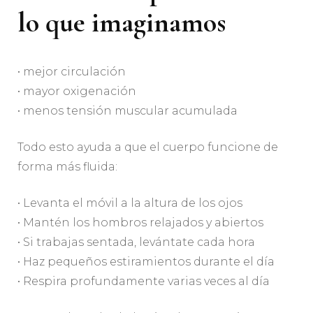
lo que imaginamos
• mejor circulación
• mayor oxigenación
• menos tensión muscular acumulada
Todo esto ayuda a que el cuerpo funcione de
forma más fluida:
• Levanta el móvil a la altura de los ojos
• Mantén los hombros relajados y abiertos
• Si trabajas sentada, levántate cada hora
• Haz pequeños estiramientos durante el día
• Respira profundamente varias veces al día