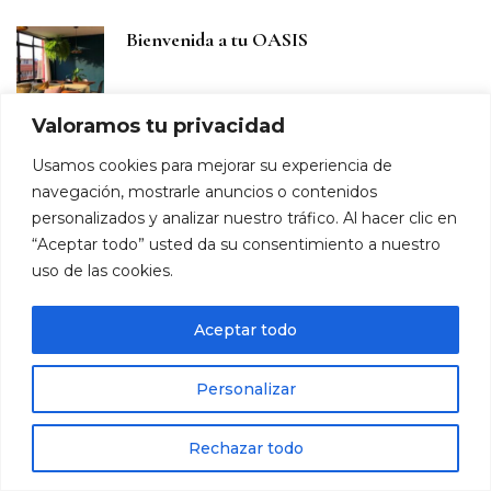
Bienvenida a tu OASIS
Valoramos tu privacidad
Protocolos alimenticios regeneradores
Usamos cookies para mejorar su experiencia de
para la salud intestinal
navegación, mostrarle anuncios o contenidos
personalizados y analizar nuestro tráfico. Al hacer clic en
“Aceptar todo” usted da su consentimiento a nuestro
uso de las cookies.
El equilibrio entre las hormonas
Aceptar todo
Personalizar
Tu mente, tu más grande poder
Rechazar todo