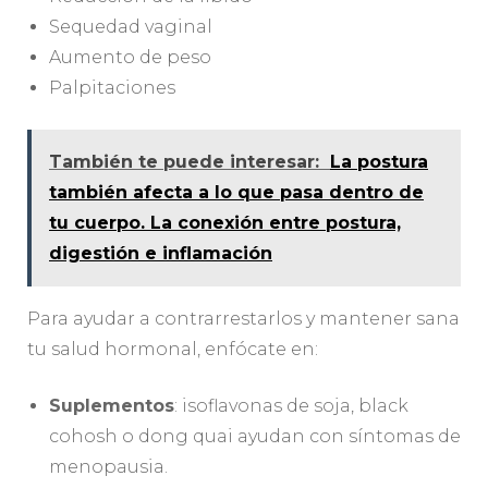
Sequedad vaginal
Aumento de peso
Palpitaciones
También te puede interesar:
La postura
también afecta a lo que pasa dentro de
tu cuerpo. La conexión entre postura,
digestión e inflamación
Para ayudar a contrarrestarlos y mantener sana
tu salud hormonal, enfócate en:
Suplementos
: isoflavonas de soja, black
cohosh o dong quai ayudan con síntomas de
menopausia.