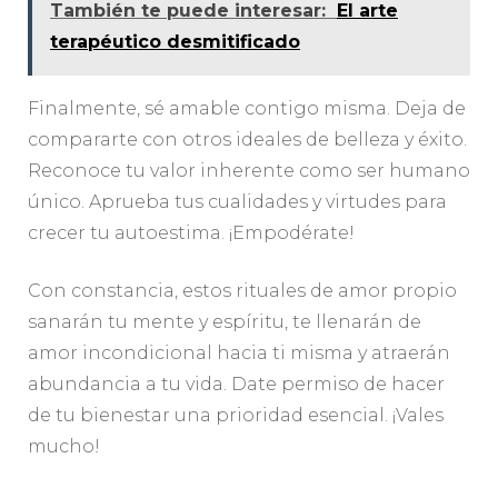
También te puede interesar:
El arte
terapéutico desmitificado
Finalmente, sé amable contigo misma. Deja de
compararte con otros ideales de belleza y éxito.
Reconoce tu valor inherente como ser humano
único. Aprueba tus cualidades y virtudes para
crecer tu autoestima. ¡Empodérate!
Con constancia, estos rituales de amor propio
sanarán tu mente y espíritu, te llenarán de
amor incondicional hacia ti misma y atraerán
abundancia a tu vida. Date permiso de hacer
de tu bienestar una prioridad esencial. ¡Vales
mucho!