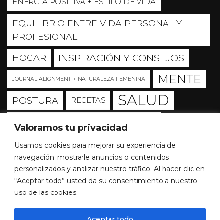
ENERGÍA POSITIVA + ESTILO DE VIDA
EQUILIBRIO ENTRE VIDA PERSONAL Y
PROFESIONAL
INSPIRACIÓN Y CONSEJOS
HOGAR
MENTE
JOURNAL ALIGNMENT + NATURALEZA FEMENINA
SALUD
POSTURA
RECETAS
SALUD + ORIENTACIÓN Y BIENESTAR
Valoramos tu privacidad
SOUL
Sin categoría
Usamos cookies para mejorar su experiencia de
navegación, mostrarle anuncios o contenidos
TRANSFORMANDO IMPULSO
personalizados y analizar nuestro tráfico. Al hacer clic en
EMOCIONAL EN PODER
“Aceptar todo” usted da su consentimiento a nuestro
uso de las cookies.
Aceptar todo