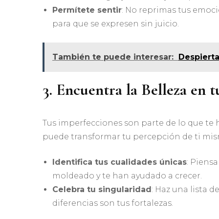
Permítete sentir
: No reprimas tus emoci
para que se expresen sin juicio.
También te puede interesar:
Despierta
3. Encuentra la Belleza en 
Tus imperfecciones son parte de lo que te ha
puede transformar tu percepción de ti mis
Identifica tus cualidades únicas
: Piens
moldeado y te han ayudado a crecer.
Celebra tu singularidad
: Haz una lista d
diferencias son tus fortalezas.