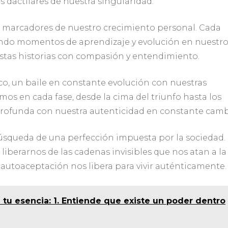
 dactilares de nuestra singularidad.
no marcadores de nuestro crecimiento personal. Cada
ando momentos de aprendizaje y evolución en nuestr
estas historias con compasión y entendimiento.
o, un baile en constante evolución con nuestras
os en cada fase, desde la cima del triunfo hasta los
 profunda con nuestra autenticidad en constante camb
úsqueda de una perfección impuesta por la sociedad.
liberarnos de las cadenas invisibles que nos atan a la
autoaceptación nos libera para vivir auténticamente.
 tu esencia: 1. Entiende que existe un poder dentro