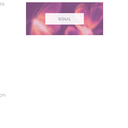
es.
SOUL
con