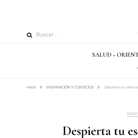
Buscar:
SALUD + ORIEN
MENTE
Inicio
INSPIRACIÓN Y CONSEJOS
Despierta tu esencia
CUERPO
SALUD
INSP
Despierta tu es
BIENESTAR