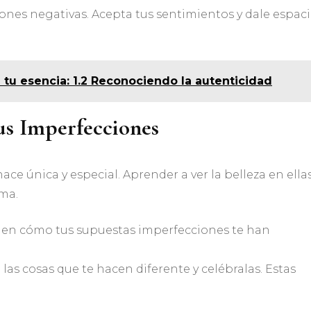
ones negativas. Acepta tus sentimientos y dale espac
 tu esencia: 1.2 Reconociendo la autenticidad
tus Imperfecciones
ce única y especial. Aprender a ver la belleza en ella
ma.
a en cómo tus supuestas imperfecciones te han
e las cosas que te hacen diferente y celébralas. Estas