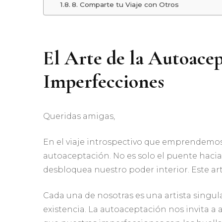
8. Comparte tu Viaje con Otros
El Arte de la Autoace
Imperfecciones
Queridas amigas,
En el viaje introspectivo que emprendemos
autoaceptación. No es solo el puente hacia
desbloquea nuestro poder interior. Este ar
Cada una de nosotras es una artista singula
existencia. La autoaceptación nos invita a