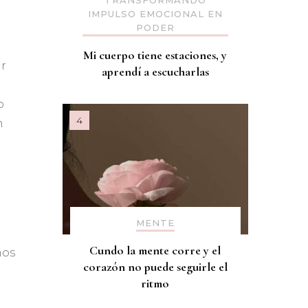
TRANSFORMANDO
IMPULSO EMOCIONAL EN
PODER
Mi cuerpo tiene estaciones, y
ar
aprendí a escucharlas
o
n
MENTE
Cundo la mente corre y el
mos
corazón no puede seguirle el
ritmo