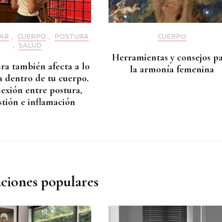
AR
,
CUERPO
,
POSTURA
CUERPO
,
SALUD
Herramientas y consejos p
ra también afecta a lo
la armonía femenina
a dentro de tu cuerpo.
exión entre postura,
stión e inflamación
aciones populares