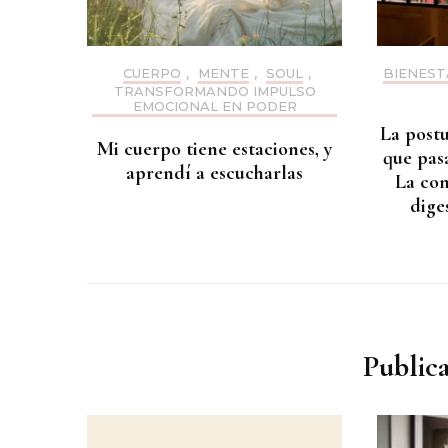
CUERPO
,
MENTE
,
SOUL
,
BIENEST
TRANSFORMANDO IMPULSO
EMOCIONAL EN PODER
La postu
Mi cuerpo tiene estaciones, y
que pas
aprendí a escucharlas
La con
dige
Public