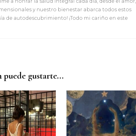
ime a honrar la salud integral cada día, desde el amor,
imensionales y nuestro bienestar abarca todos estos
ía de autodescubrimiento! ¡Todo mi cariño en este
 puede gustarte...