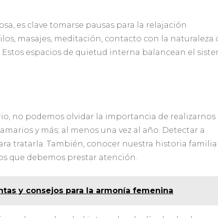
osa, es clave tomarse pausas para la relajación
ilos, masajes, meditación, contacto con la naturaleza 
. Estos espacios de quietud interna balancean el sist
io, no podemos olvidar la importancia de realizarnos
marios y más; al menos una vez al año. Detectar a
ara tratarla. También, conocer nuestra historia familia
 los que debemos prestar atención.
tas y consejos para la armonía femenina