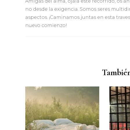
Amigas del alma, ojalá este recorrido, os an
no desde la exigencia. Somos seres multid
aspectos. ¡Caminamos juntas en esta traves
nuevo comienzo!
Navegación
de
entradas
También