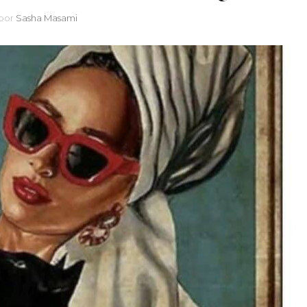
RELAJACIÓN
por
Sasha Masami
TRANSFORMANDO
HOGAR
IMPULSO EMOCIONAL
EN PODER