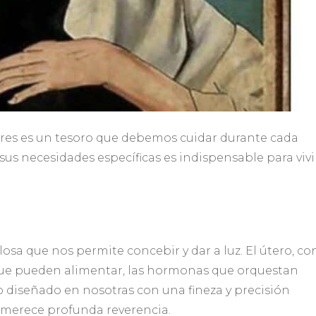
res es un tesoro que debemos cuidar durante cada
sus necesidades específicas es indispensable para vivi
sa que nos permite concebir y dar a luz. El útero, con
 que pueden alimentar, las hormonas que orquestan
o diseñado en nosotras con una fineza y precisión
 merece profunda reverencia.