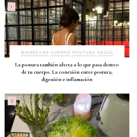
BIENESTAR
CUERPO
POSTURA
SALUD
La postura también afecta a lo que pasa dentro
de tu cuerpo. La conexión entre postura,
digestión e inflamación