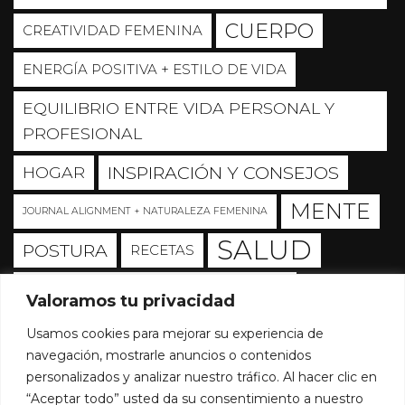
CUERPO
CREATIVIDAD FEMENINA
ENERGÍA POSITIVA + ESTILO DE VIDA
EQUILIBRIO ENTRE VIDA PERSONAL Y
PROFESIONAL
INSPIRACIÓN Y CONSEJOS
HOGAR
MENTE
JOURNAL ALIGNMENT + NATURALEZA FEMENINA
SALUD
POSTURA
RECETAS
SALUD + ORIENTACIÓN Y BIENESTAR
Valoramos tu privacidad
SOUL
Sin categoría
Usamos cookies para mejorar su experiencia de
navegación, mostrarle anuncios o contenidos
TRANSFORMANDO IMPULSO
personalizados y analizar nuestro tráfico. Al hacer clic en
EMOCIONAL EN PODER
“Aceptar todo” usted da su consentimiento a nuestro